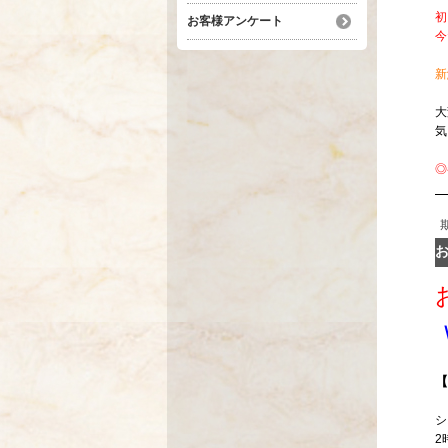
初
お客様アンケート
今
新
大
気
◎
【
シ
2