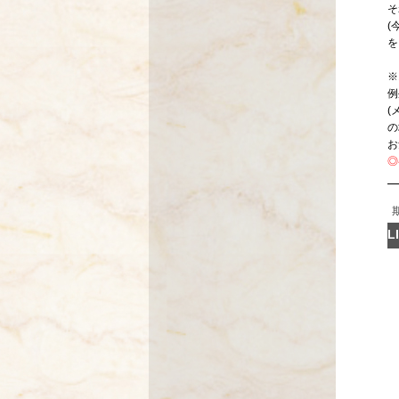
そ
(
を
※
例
(
の
お
◎
L