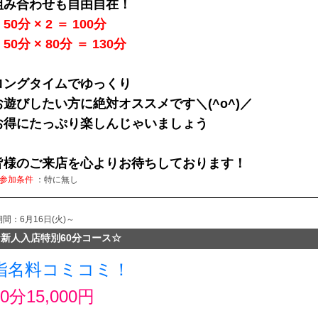
組み合わせも自由自在！
50分 × 2 ＝ 100分
50分 × 80分 ＝ 130分
ロングタイムでゆっくり
お遊びしたい方に絶対オススメです＼(^o^)／
お得にたっぷり楽しんじゃいましょう
皆様のご来店を心よりお待ちしております！
参加条件
：特に無し
期間：6月16日(火)～
新人入店特別60分コース☆
指名料コミコミ！
60分15,000円