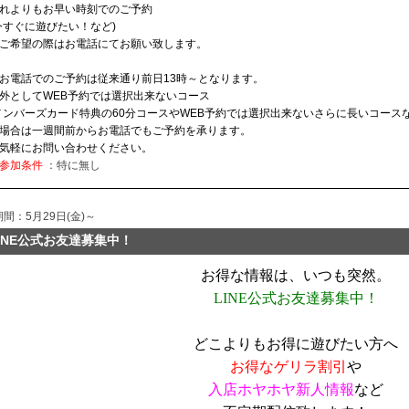
れよりもお早い時刻でのご予約
今すぐに遊びたい！など)
ご希望の際はお電話にてお願い致します。
お電話でのご予約は従来通り前日13時～となります。
外としてWEB予約では選択出来ないコース
メンバーズカード特典の60分コースやWEB予約では選択出来ないさらに長いコースな
場合は一週間前からお電話でもご予約を承ります。
気軽にお問い合わせください。
参加条件
：特に無し
期間：5月29日(金)～
INE公式お友達募集中！
お得な情報は、いつも突然。
LINE公式お友達募集中！
どこよりもお得に遊びたい方へ
お得なゲリラ割引
や
入店ホヤホヤ新人情報
など