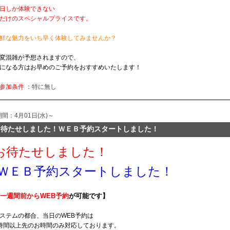
日しか体験できない
だけのスペシャルプライスです。
鮮な魅力をいち早く体験してみませんか？
変混雑が予想されますので、
になる方はお早めのご予約をおすすめいたします！
参加条件
：特に無し
期間：4月01日(水)～
お待たせしました！ＷＥＢ予約スタートしました！
お待たせしました！
ＷＥＢ予約スタートしました！
一週間前からWEB予約
が可能です】
ステムの都合、当日のWEB予約は
時間以上先のお時間のみ対応しております。